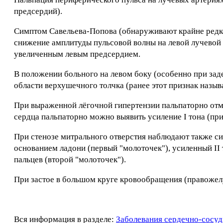
предсердий).
Симптом Савельева-Попова (обнаруживают крайне редко
снижение амплитуды пульсовой волны на левой лучевой 
увеличенным левым предсердием.
В положении больного на левом боку (особенно при зад
области верхушечного толчка (ранее этот признак назы
При выраженной лёгочной гипертензии пальпаторно отме
сердца пальпаторно можно выявить усиление I тона (при
При стенозе митрального отверстия наблюдают также си
основанием ладони (первый "молоточек"), усиленный II
пальцев (второй "молоточек").
При застое в большом круге кровообращения (правожел
Вся информация в разделе:
Заболевания сердечно-сосуд