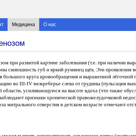
нт
Медицина
О нас
тенозом
ом при развитой картине заболевания (т.е. при наличии вы
ерны синюшность губ и яркий румянец щёк. Эти проявления 
ов большого круга кровообращения и выраженной лёгочной 
цию во III-IV межреберье слева от грудины (пульсация вы
ой области, усиливающуюся на высоте вдоха (что также обу
наблюдают признаки хронической правожелудочковой недос
оза митрального отверстия в детском возрасте отмечают отс
 может выявить нерегулярность сердечного ритма (экстрас