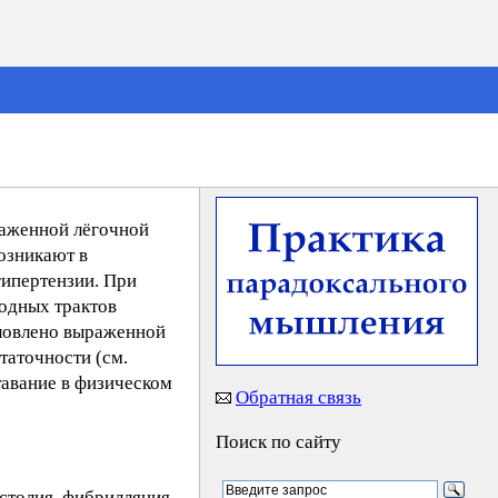
раженной лёгочной
возникают в
гипертензии. При
ходных трактов
словлено выраженной
таточности (см.
тавание в физическом
Обратная связь
Поиск по сайту
истолия, фибрилляция