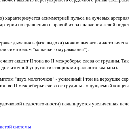
) характеризуется асимметрией пульса на лучевых артерия
артерии по сравнению с правой из-за сдавления левой подк
ержке дыхания в фазе выдоха) можно выявить диастолическ
вали симптомом "кошачьего мурлыканья").
чают акцент II тона во II межреберье слева от грудины. Та
 достаточной упругости створок митрального клапана).
мптом "двух молоточков" - усиленный I тон на верхушке се
 тон во II межреберье слева от грудины - ощущаемый конце
удочковой недостаточности) пальпируется увеличенная пече
истой системы