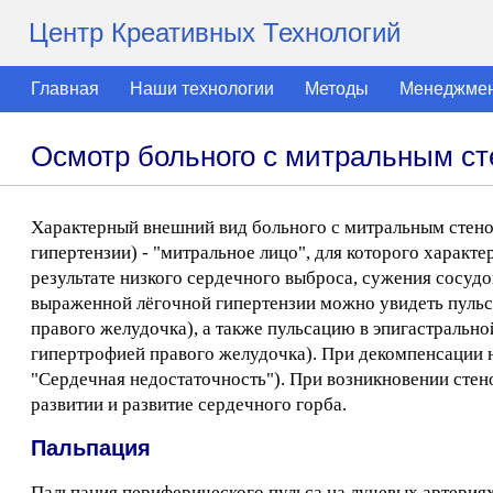
Центр Креативных Технологий
Главная
Наши технологии
Методы
Менеджме
Осмотр больного с митральным с
Характерный внешний вид больного с митральным стеноз
гипертензии) - "митральное лицо", для которого характ
результате низкого сердечного выброса, сужения сосуд
выраженной лёгочной гипертензии можно увидеть пульса
правого желудочка), а также пульсацию в эпигастральн
гипертрофией правого желудочка). При декомпенсации 
"Сердечная недостаточность"). При возникновении стен
развитии и развитие сердечного горба.
Пальпация
Пальпация периферического пульса на лучевых артериях