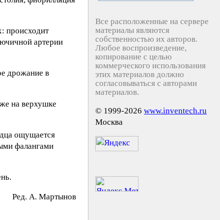
Все расположенные на сервере
материалы являются
х: происходит
собственностью их авторов.
лючичной артерии
Любое воспроизведение,
копирование с целью
коммерческого использования
ое дрожание в
этих материалов должно
согласовываться с авторами
материалов.
кже на верхушке
© 1999-2026
www.inventech.ru
Москва
рдца ощущается
выми фалангами
нь.
Peд. A. Mapтынoв