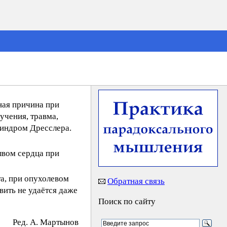
ная причина при
учения, травма,
синдром Дресслера.
ывом сердца при
а, при опухолевом
Обратная связь
вить не удаётся даже
Поиск по сайту
Peд. A. Mapтынoв