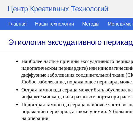
Центр Креативных Технологий
Главная
Наши технологии
Методы
Менеджме
Этиология экссудативного перика
Наиболее частые причины экссудативного перикард
идиопатическом перикардите) или идиопатический]
диффузные заболевания соединительной ткани (С
Любое заболевание, поражающее перикард, может 
Острая тампонада сердца может быть обусловлена 
инфаркте миокарда или разрывом аорты при рассл
Подострая тампонада сердца наиболее часто возни
поражении перикарда, а также уремии. У большин
на операции.