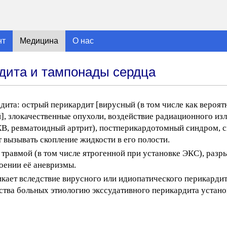
нт
Медицина
О нас
рдита и тампонады сердца
ита: острый перикардит [вирусный (в том числе как вероят
, злокачественные опухоли, воздействие радиационного изл
КВ, ревматоидный артрит), постперикардотомный синдром, 
вызывать скопление жидкости в его полости.
травмой (в том числе ятрогенной при установке ЭКС), разр
оении её аневризмы.
кает вследствие вирусного или идиопатического перикардит
ства больных этиологию экссудативного перикардита устано