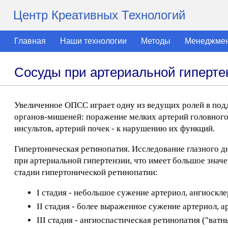
Центр Креативных Технологий
Главная
Наши технологии
Методы
Менеджме
Сосуды при артериальной гиперте
Увеличенное ОПСС играет одну из ведущих ролей в под
органов-мишеней: поражение мелких артерий головного
инсультов, артерий почек - к нарушению их функций.
Гипертоническая ретинопатия. Исследование глазного 
при артериальной гипертензии, что имеет большое знач
стадии гипертонической ретинопатии:
I стадия - небольшое сужение артериол, ангиоскле
II стадия - более выраженное сужение артериол, а
III стадия - ангиоспастическая ретинопатия ("ватн