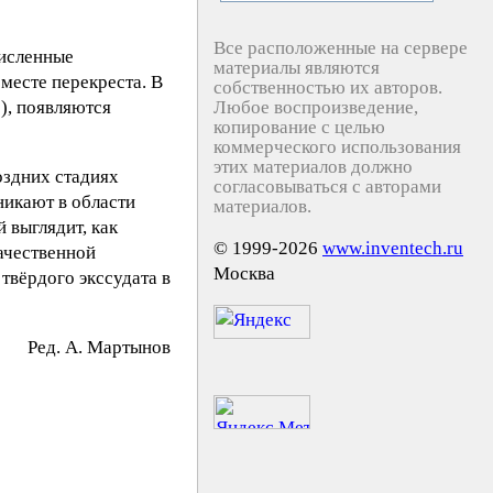
Все расположенные на сервере
численные
материалы являются
месте перекреста. В
собственностью их авторов.
), появляются
Любое воспроизведение,
копирование с целью
коммерческого использования
этих материалов должно
оздних стадиях
согласовываться с авторами
никают в области
материалов.
 выглядит, как
© 1999-2026
www.inventech.ru
качественной
Москва
твёрдого экссудата в
Peд. A. Mapтынoв