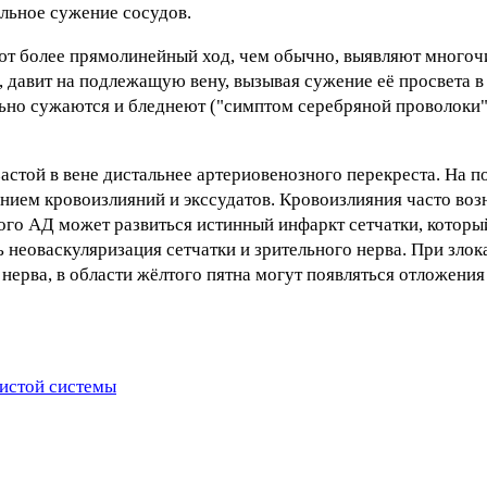
ельное сужение сосудов.
ют более прямолинейный ход, чем обычно, выявляют много
 давит на подлежащую вену, вызывая сужение её просвета в 
ьно сужаются и бледнеют ("симптом серебряной проволоки"
стой в вене дистальнее артериовенозного перекреста. На п
нием кровоизлияний и экссудатов. Кровоизлияния часто воз
го АД может развиться истинный инфаркт сетчатки, который
 неоваскуляризация сетчатки и зрительного нерва. При зло
нерва, в области жёлтого пятна могут появляться отложения 
истой системы