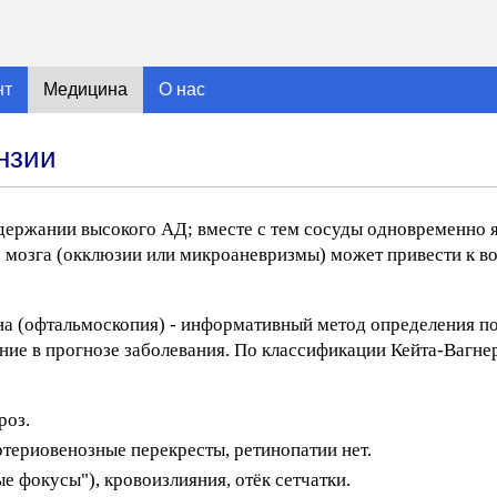
нт
Медицина
О нас
нзии
держании высокого АД; вместе с тем сосуды одновременно я
 мозга (окклюзии или микроаневризмы) может привести к 
дна (офтальмоскопия) - информативный метод определения п
ение в прогнозе заболевания. По классификации Кейта-Вагн
роз.
ртериовенозные перекресты, ретинопатии нет.
ые фокусы"), кровоизлияния, отёк сетчатки.