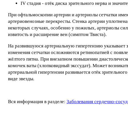
IV стадия - отёк диска зрительного нерва и значит
При офтальмоскопии артерии и артериолы сетчатки име
артериовенозные перекресты. Стенка артерии уплотнена,
некоторых случаях, особенно у пожилых, артериолы сил
извитость и расширение вен (симптом Твиста).
На развившуюся артериальную гипертензию указывает за
изменения сетчатки осложняются ретинопатией с появле
жёлтого пятна. При внезапном повышении диастолическо
комочек ваты (хлопковидный экссудат). Может возникать
артериальной гипертензии развивается отёк зрительного 
виде звезды.
Вся информация в разделе:
Заболевания сердечно-сосуд