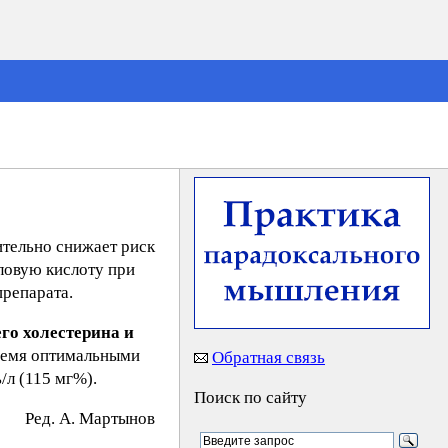
ительно снижает риск
ловую кислоту при
препарата.
го холестерина и
время оптимальными
Обратная связь
/л (115 мг%).
Поиск по сайту
Peд. A. Mapтынoв