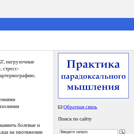
КГ, нагрузочные
, стресс-
 артериографию.
шениями
 изолинии
Обратная связь
Поиск по сайту
выявить болевые и
рдца на протяжении