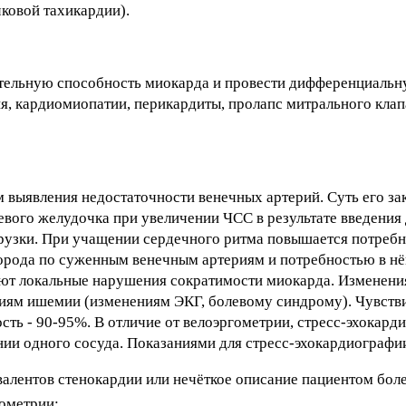
ковой тахикардии).
ительную способность миокарда и провести дифференциальн
ия, кардиомиопатии, перикардиты, пролапс митрального клап
 выявления недостаточности венечных артерий. Суть его за
вого желудочка при увеличении ЧСС в результате введения
узки. При учащении сердечного ритма повышается потребн
лорода по суженным венечным артериям и потребностью в н
кают локальные нарушения сократимости миокарда. Изменени
иям ишемии (изменениям ЭКГ, болевому синдрому). Чувстви
ть - 90-95%. В отличие от велоэргометрии, стресс-эхокард
ии одного сосуда. Показаниями для стресс-эхокардиографи
валентов стенокардии или нечёткое описание пациентом бол
ометрии;