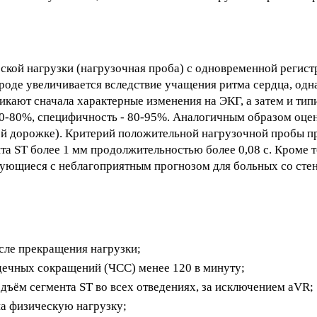
ской нагрузки (нагрузочная проба) с одновременной регис
роде увеличивается вследствие учащения ритма сердца, одн
икают сначала характерные изменения на ЭКГ, а затем и ти
 50-80%, специфичность - 80-95%. Аналогичным образом оце
й дорожке). Критерий положительной нагрузочной пробы пр
а ST более 1 мм продолжительностью более 0,08 с. Кроме т
рующиеся с неблагоприятным прогнозом для больных со сте
сле прекращения нагрузки;
рдечных сокращений (ЧСС) менее 120 в минуту;
одъём сегмента ST во всех отведениях, за исключением aVR;
на физическую нагрузку;