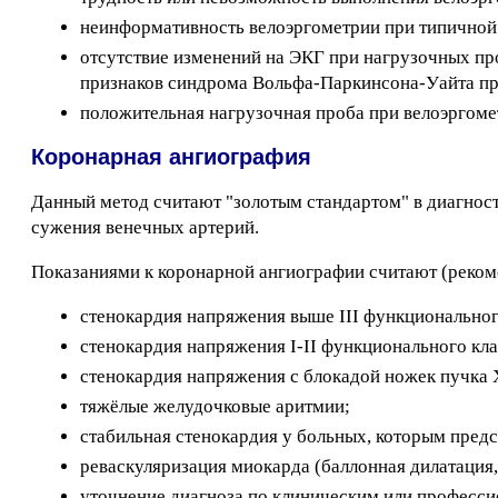
неинформативность велоэргометрии при типичной
отсутствие изменений на ЭКГ при нагрузочных про
признаков синдрома Вольфа-Паркинсона-Уайта пр
положительная нагрузочная проба при велоэргоме
Коронарная ангиография
Данный метод считают "золотым стандартом" в диагност
сужения венечных артерий.
Показаниями к коронарной ангиографии считают (реком
стенокардия напряжения выше III функционального
стенокардия напряжения I-II функционального кла
стенокардия напряжения с блокадой ножек пучка 
тяжёлые желудочковые аритмии;
стабильная стенокардия у больных, которым предс
реваскуляризация миокарда (баллонная дилатация
уточнение диагноза по клиническим или професси