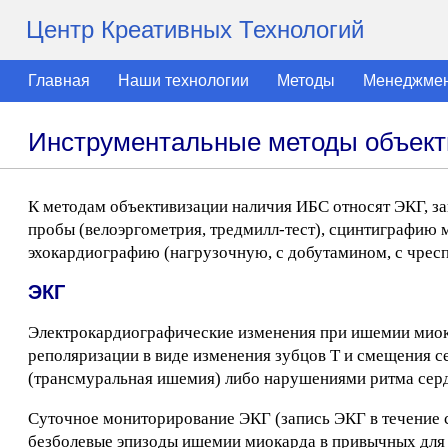
Центр Креативных Технологий
Главная
Наши технологии
Методы
Менеджме
Инструментальные методы объек
К методам объективизации наличия ИБС относят ЭКГ, з
пробы (велоэргометрия, тредмилл-тест), сцинтиграфию м
эхокардиографию (нагрузочную, с добутамином, с чрес
ЭКГ
Электрокардиографические изменения при ишемии миок
реполяризации в виде изменения зубцов Т и смещения с
(трансмуральная ишемия) либо нарушениями ритма сер
Суточное мониторирование ЭКГ (запись ЭКГ в течение 
безболевые эпизоды ишемии миокарда в привычных для 