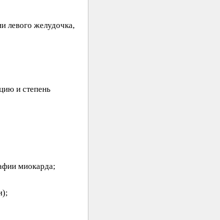
и левого желудочка,
цию и степень
афии миокарда;
и);