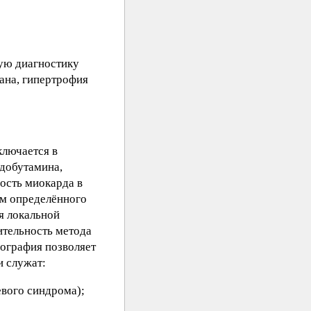
ую диагностику
ана, гипертрофия
ключается в
 добутамина,
ость миокарда в
ём определённого
я локальной
тельность метода
иография позволяет
и служат:
евого синдрома);