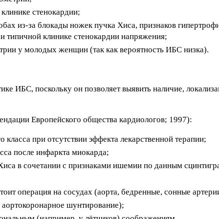
 клинике стенокардии;
бах из-за блокады ножек пучка Хиса, признаков гипертрофи
и типичной клинике стенокардии напряжения;
трии у молодых женщин (так как вероятность ИБС низка).
ике ИБС, поскольку он позволяет выявить наличие, локализа
ендации Европейского общества кардиологов; 1997):
 класса при отсутствии эффекта лекарственной терапии;
сса после инфаркта миокарда;
Хиса в сочетании с признаками ишемии по данным сцинтигр
тоит операция на сосудах (аорта, бедренные, сонные артери
, аортокоронарное шунтирование);
ональным (например, у лётчиков) соображениям.