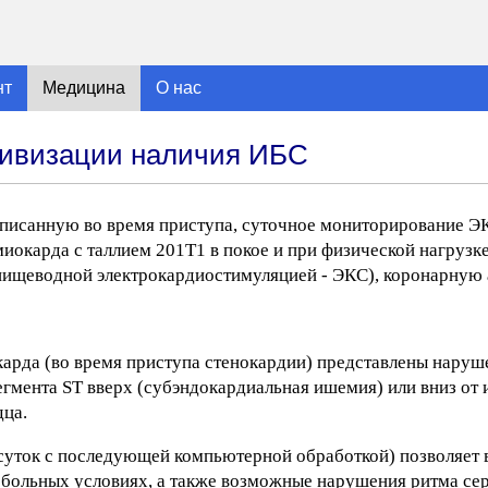
нт
Медицина
О нас
тивизации наличия ИБС
аписанную во время приступа, суточное мониторирование Э
иокарда с таллием 201Т1 в покое и при физической нагрузке
пищеводной электрокардиостимуляцией - ЭКС), коронарную
арда (во время приступа стенокардии) представлены нару
егмента ST вверх (субэндокардиальная ишемия) или вниз от
дца.
суток с последующей компьютерной обработкой) позволяет 
больных условиях, а также возможные нарушения ритма се