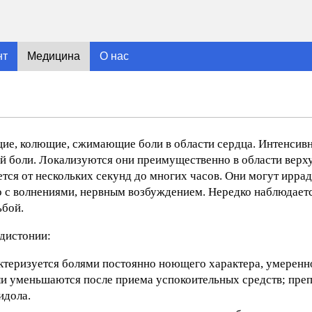
нт
Медицина
О нас
ие, колющие, сжимающие боли в области сердца. Интенсивн
й боли. Локализуются они преимущественно в области верху
ется от нескольких секунд до многих часов. Они могут ирра
о с волнениями, нервным возбуждением. Нередко наблюдаетс
ьбой.
 дистонии:
арактеризуется болями постоянно ноющего характера, умеренн
и уменьшаются после приема успокоительных средств; преп
идола.