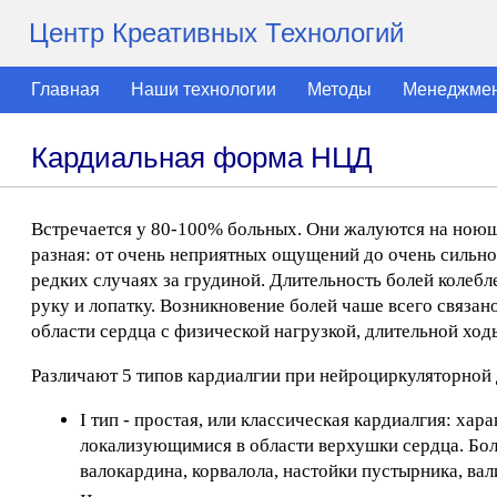
Центр Креативных Технологий
Главная
Наши технологии
Методы
Менеджме
Кардиальная форма НЦД
Встречается у 80-100% больных. Они жалуются на ноющ
разная: от очень неприятных ощущений до очень сильно
редких случаях за грудиной. Длительность болей колебл
руку и лопатку. Возникновение болей чаше всего связан
области сердца с физической нагрузкой, длительной ход
Различают 5 типов кардиалгии при нейроциркуляторной
I тип - простая, или классическая кардиалгия: х
локализующимися в области верхушки сердца. Бол
валокардина, корвалола, настойки пустырника, вал