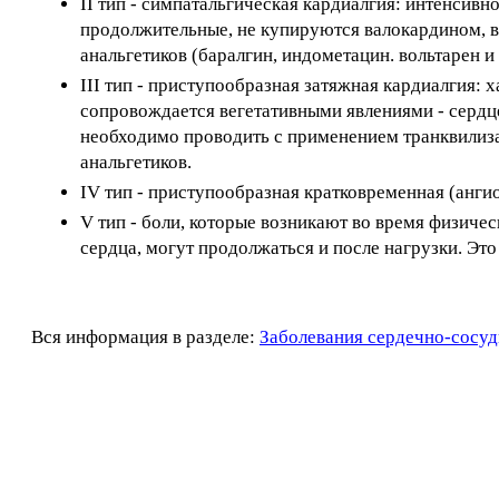
II тип - симпатальгическая кардиалгия: интенсивн
продолжительные, не купируются валокардином, 
анальгетиков (баралгин, индометацин. вольтарен и 
III тип - приступообразная затяжная кардиалгия:
сопровождается вегетативными явлениями - сердц
необходимо проводить с применением транквилизат
анальгетиков.
IV тип - приступообразная кратковременная (анги
V тип - боли, которые возникают во время физиче
сердца, могут продолжаться и после нагрузки. Эт
Вся информация в разделе:
Заболевания сердечно-сосуд