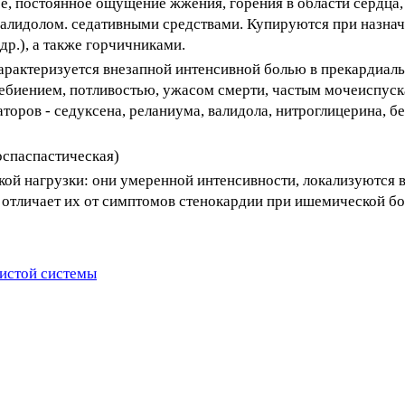
ое, постоянное ощущение жжения, горения в области сердца,
валидолом. седативными средствами. Купируются при назна
др.), а также горчичниками.
 характеризуется внезапной интенсивной болью в прекардиаль
ебиением, потливостью, ужасом смерти, частым мочеиспус
оров - седуксена, реланиума, валидола, нитроглицерина, бе
оспаспастическая)
ской нагрузки: они умеренной интенсивности, локализуются 
о отличает их от симптомов стенокардии при ишемической бо
истой системы