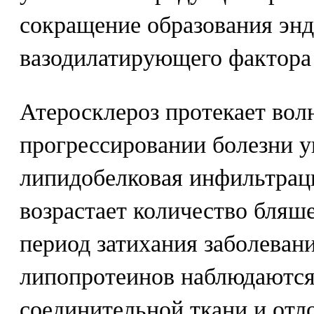
сокращение образования эн
вазодилатирующего фактора 
Атеросклероз протекает вол
прогрессировании болезни у
липидобелковая инфильтраци
возрастает количество бляш
период затихания заболеван
липопротеинов наблюдаются
соединительной ткани и отл