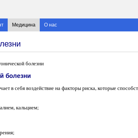
нт
Медицина
О нас
олезни
онической болезни
й болезни
ает в себя воздействие на факторы риска, которые способс
алием, кальцием;
рения;