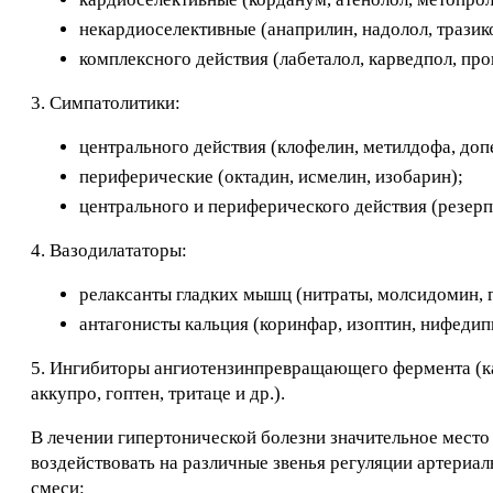
некардиоселективные (анаприлин, надолол, тразико
комплексного действия (лабеталол, карведпол, прок
3. Симпатолитики:
центрального действия (клофелин, метилдофа, допе
периферические (октадин, исмелин, изобарин);
центрального и периферического действия (резерп
4. Вазодилататоры:
релаксанты гладких мышц (нитраты, молсидомин, г
антагонисты кальция (коринфар, изоптин, нифедипин
5. Ингибиторы ангиотензинпревращающего фермента (кап
аккупро, гоптен, тритаце и др.).
В лечении гипертонической болезни значительное мест
воздействовать на различные звенья регуляции артери
смеси: