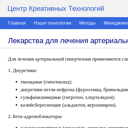
Центр Креативных Технологий
Главная
Наши технологии
Методы
Менеджме
Лекарства для лечения артериаль
Для лечения артериальной гипертензии применяются сл
1. Диуретики:
тиазидные (гипотиазид);
диуретики петли нефрона (фуросемид, бринальдик
сульфаниламидные (гигротон, хлорталидон);
калийсберегающие (альдактон, верошпирон).
2. Бета-адреноблокаторы:
кардиоселективные (корданум, атенолол, метопроло