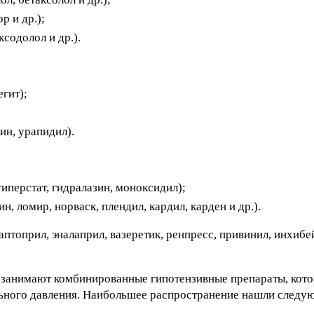
р и др.);
содолол и др.).
гит);
ин, урапидил).
иперстат, гидралазин, моноксидил);
, ломир, норваск, плендил, кардил, карден и др.).
топрил, эналаприл, вазеретик, ренпресс, привинил, инхибе
о занимают комбинированные гипотензивные препараты, кот
ального давления. Наибольшее распространение нашли следу