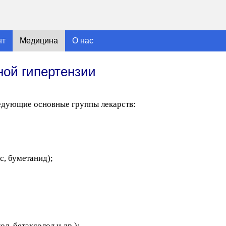
нт
Медицина
О нас
ной гипертензии
едующие основные группы лекарств:
с, буметанид);
л, бетаксолол и др.);