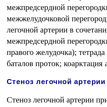
межпредсердной перегородки
межжелудочковой перегородк
легочной артерии в сочетан
межпредсердной перегородк
правого желудочка); тетрад
баталов проток; коарктация 
Стеноз легочной артерии
Стеноз легочной артерии пр