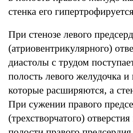
стенка его гипертрофируется
При стенозе левого предсер
(атриовентрикулярного) отве
диастолы с трудом поступает
полость левого желудочка и 
которые расширяются, а сте
При сужении правого предс
(трехстворчатого) отверсти
полости правого предсердия