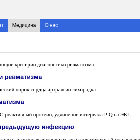
нт
Медицина
О нас
ующие критерии диагностики ревматизма.
и ревматизма
ческий порок сердца артралгии лихорадка
матизма
С-реактивный протеин, удлинение интервала P-Q на ЭКГ.
т предыдущую инфекцию
вых антител: выделение из зева стрептококка А или недав