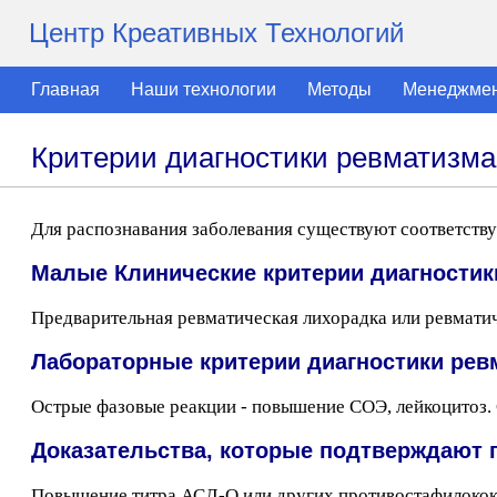
Центр Креативных Технологий
Главная
Наши технологии
Методы
Менеджме
Критерии диагностики ревматизма
Для распознавания заболевания существуют соответств
Малые Клинические критерии диагностик
Предварительная ревматическая лихорадка или ревмати
Лабораторные критерии диагностики рев
Острые фазовые реакции - повышение СОЭ, лейкоцитоз. 
Доказательства, которые подтверждаю
Повышение титра АСЛ-О или других противостафилококко