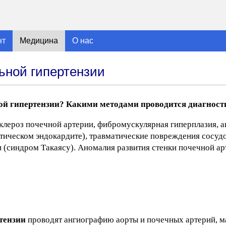
нт
Медицина
О нас
ьной гипертензии
ой гипертензии? Какими методами проводится диагност
клероз почечной артерии, фибромускулярная гиперплазия, 
птическом эндокардите), травматические повреждения сосуд
 (синдром Такаясу). Аномалия развития стенки почечной а
тензии
проводят ангиографию аорты и почечных артерий, м