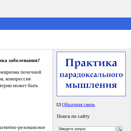
ика заболевания?
аневризма почечной
ов, компрессия
ртерии может быть
Обратная связь
Поиск по сайту
агнитно-резонансное