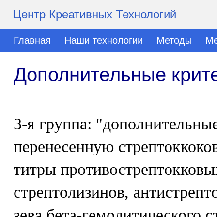
Центр Креативных Технологий
Главная
Наши технологии
Методы
Ме
Дополнительные крит
3-я группа: "дополнительные
перенесенную стрептоккоко
титры противострептокковых
стрептолизинов, антистрепт
зева бета-гемолитического с