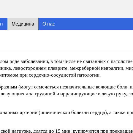
нт
Медицина
О нас
лом ряде заболеваний, в том числе не связанных с патологие
ика, левостороннем плеврите, межреберной невралгии, миози
мптомом при сердечно-сосудистой патологии.
разным (могут отмечаться незначительные колющие боли, 
лизующиеся за грудиной и иррадиирующие в левую руку, ло
онарных артерий (ишемическои болезни сердца), а также пр
ской нагрузке, длятся до 15 мин, купируются при прекраще