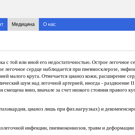
нт
Медицина
О нас
а с той или иной его недостаточностью. Острое легочное с
е легочное сердце наблюдается при пневмосклерозе, эмфизе
ией малого круга. Отмечается цианоз кожи, расширение серд
ический шум над легочной артерией, иногда - раздвоение II 
и смещена вниз, вначале за счет низкого стояния правого к
тахикардия, цианоз лишь при физ.нагрузках) и декомпенсир
олегочной инфекции, пневмокониозов, травм и деформации 