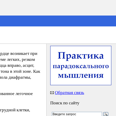
ердце возникает при
ме легких, резком
ца вправо, асцит,
тона в этой зоне. Как
упола диафрагмы,
Обратная связь
ованное легочное
Поиск по сайту
грудной клетки,