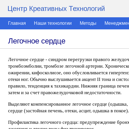
Центр Креативных Технологий
Главная
Наши технологии
Методы
Менеджме
Легочное сердце
Легочное сердце - синдром перегрузки правого желудочк
тромбоэмболии, тромбозе легочной артерии. Хроническо
ожирении, кифосколиозе, оно обусловливается гипертенз
отеки ног. Обычно выслушивается акцент II тона и систол
правило, тенденция к тахикардии. Нижняя граница печен
затем и за счет правожелудочковой недостаточности.
Выделяют компенсированное легочное сердце (одышка, 
сердце (застойная печень, отеки, асцит, одышка в покое).
Профилактика легочного сердца: предупреждение бронх
джоггинг и другие виды физ.тренировок.