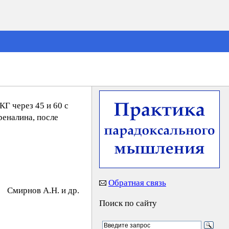
КГ через 45 и 60 с
реналина, после
Обратная связь
Cмиpнoв A.Н. и др.
Поиск по сайту