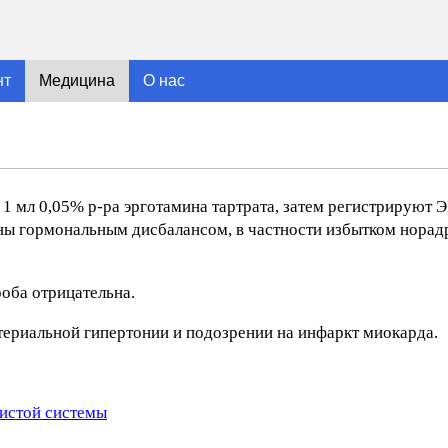
нт
Медицина
О нас
1 мл 0,05% р-ра эрготамина тартрата, затем регистрируют Э
ны гормональным дисбалансом, в частности избытком норад
оба отрицательна.
териальной гипертонии и подозрении на инфаркт миокарда.
истой системы