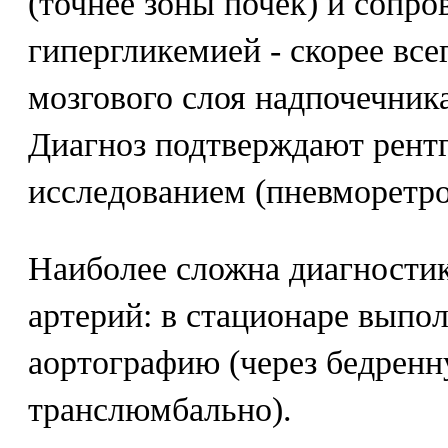
(точнее зоны почек) и сопро
гипергликемией - скорее все
мозгового слоя надпочечник
Диагноз подтверждают рент
исследованием (пневморетро
Наиболее сложна диагности
артерий: в стационаре вып
аортографию (через бедрен
транслюмбально).