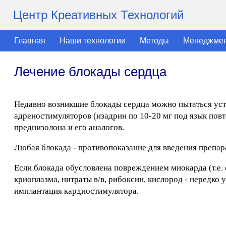
Центр Креативных Технологий
Главная
Наши технологии
Методы
Менеджме
Лечение блокады сердца
Недавно возникшие блокады сердца можно пытаться устра
адреностимуляторов (изадрин по 10-20 мг под язык повто
преднизолона и его аналогов.
Любая блокада - противопоказание для введения препара
Если блокада обусловлена повреждением миокарда (т.е. 
криоплазма, нитраты в/в, рибоксин, кислород - нередк
имплантация кардиостимулятора.