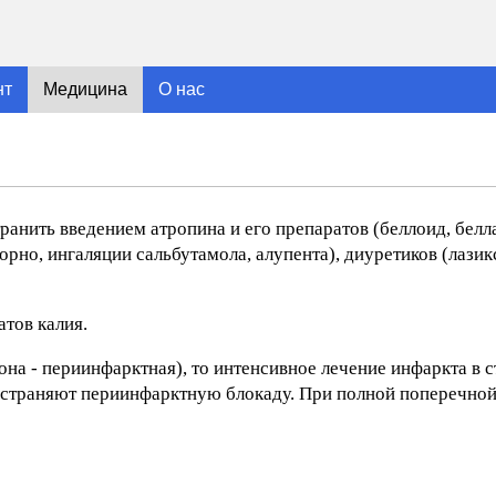
нт
Медицина
О нас
нить введением атропина и его препаратов (беллоид, беллас
рно, ингаляции сальбутамола, алупента), диуретиков (лазикс
тов калия.
она - периинфарктная), то интенсивное лечение инфаркта в с
о устраняют периинфарктную блокаду. При полной поперечной