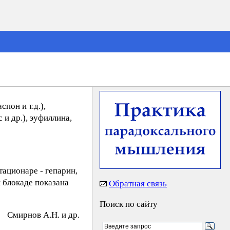
пон и т.д.),
 и др.), эуфиллина,
тационаре - гепарин,
 блокаде показана
Обратная связь
Поиск по сайту
Cмиpнoв A.Н. и др.