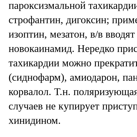
пароксизмальной тахикарди
строфантин, дигоксин; прим
изоптин, мезатон, в/в вводя
новокаинамид. Нередко при
тахикардии можно прекратит
(сиднофарм), амиодарон, па
корвалол. Т.н. поляризующа
случаев не купирует присту
хинидином.