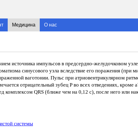
нт
Медицина
О нас
чием источника импульсов в предсердно-желудочковом узле
матизма синусового узла вследствие его поражения (при м
 выраженной ваготонии. Пульс при атриовентрикулярном ритм
тмечается отрицательный зубец Р во всех отведениях, кроме 
д комплексом QRS (ближе чем на 0,12 с), после него или на
истой системы