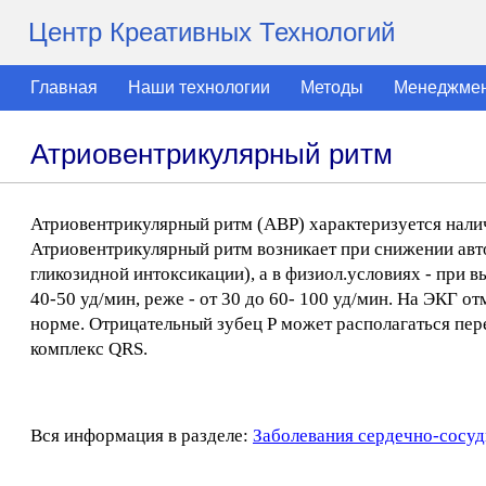
Центр Креативных Технологий
Главная
Наши технологии
Методы
Менеджме
Атриовентрикулярный ритм
Атриовентрикулярный ритм (АВР) характеризуется нали
Атриовентрикулярный ритм возникает при снижении авто
гликозидной интоксикации), а в физиол.условиях - при
40-50 уд/мин, реже - от 30 до 60- 100 уд/мин. На ЭКГ о
норме. Отрицательный зубец Р может располагаться пере
комплекс QRS.
Вся информация в разделе:
Заболевания сердечно-сосуд