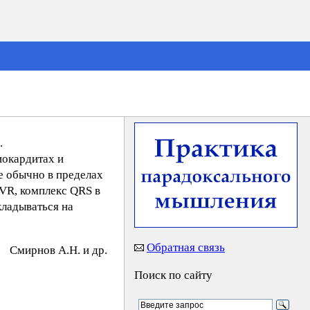
.
иокардитах и
е обычно в пределах
aVR, комплекс QRS в
кладываться на
Обратная связь
Cмиpнoв A.Н. и др.
Поиск по сайту