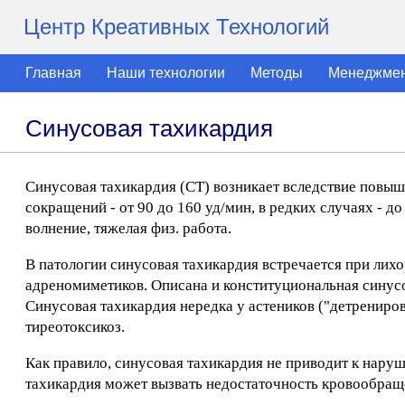
Центр Креативных Технологий
Главная
Наши технологии
Методы
Менеджме
Синусовая тахикардия
Синусовая тахикардия (СТ) возникает вследствие повыш
сокращений - от 90 до 160 уд/мин, в редких случаях - 
волнение, тяжелая физ. работа.
В патологии синусовая тахикардия встречается при лихо
адреномиметиков. Описана и конституциональная синусо
Синусовая тахикардия нередка у астеников ("детрениров
тиреотоксикоз.
Как правило, синусовая тахикардия не приводит к нару
тахикардия может вызвать недостаточность кровообращ