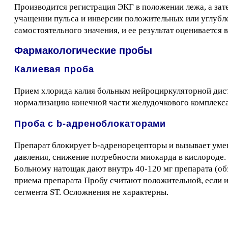
Производится регистрация ЭКГ в положении лежа, а зат
учащении пульса и инверсии положительных или углубле
самостоятельного значения, и ее результат оценивается
Фармакологические пробы
Калиевая проба
Прием хлорида калия больным нейроциркуляторной дист
нормализацию конечной части желудочкового комплекса
Проба с b-адреноблокаторами
Препарат блокирует b-адренорецепторы и вызывает ум
давления, снижение потребности миокарда в кислороде.
Больному натощак дают внутрь 40-120 мг препарата (обз
приема препарата Пробу считают положительной, если и
сегмента ST. Осложнения не характерны.