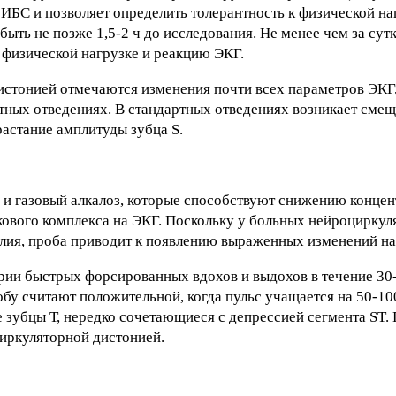
 ИБС и позволяет определить толерантность к физической на
ыть не позже 1,5-2 ч до исследования. Не менее чем за сут
 физической нагрузке и реакцию ЭКГ.
стонией отмечаются изменения почти всех параметров ЭКГ,
артных отведениях. В стандартных отведениях возникает сме
растание амплитуды зубца S.
и газовый алкалоз, которые способствуют снижению концен
кового комплекса на ЭКГ. Поскольку у больных нейроциркул
алия, проба приводит к появлению выраженных изменений на
рии быстрых форсированных вдохов и выдохов в течение 30-
бу считают положительной, когда пульс учащается на 50-10
 зубцы Т, нередко сочетающиеся с депрессией сегмента ST. 
иркуляторной дистонией.