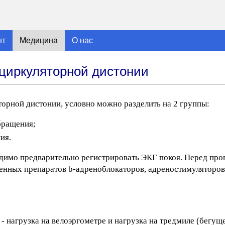
нт
Медицина
О нас
циркуляторной дистонии
рной дистонии, условно можно разделить на 2 группы:
бращения;
ия.
димо предварительно регистрировать ЭКГ покоя. Перед про
енных препаратов b-адреноблокаторов, адреностимуляторов
 - нагрузка на велоэргометре и нагрузка на тредмиле (бегущ