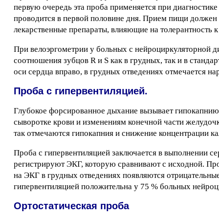
первую очередь эта проба применяется при диагностике
проводится в первой половине дня. Прием пищи должен б
лекарственные препараты, влияющие на толерантность к
При велоэргометрии у больных с нейроциркуляторной ди
соотношения зубцов R и S как в грудных, так и в станд
оси сердца вправо, в грудных отведениях отмечается на
Проба с гипервентиляцией.
Глубокое форсированное дыхание вызывает гипокапнию 
сыворотке крови и изменениям конечной части желудоч
так отмечаются гипокапния и снижение концентрации к
Проба с гипервентиляцией заключается в выполнении се
регистрируют ЭКГ, которую сравнивают с исходной. Про
на ЭКГ в грудных отведениях появляются отрицательные
гипервентиляцией положительна у 75 % больных нейроц
Ортостатическая проба