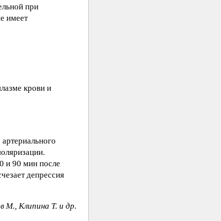
ельной при
е имеет
лазме крови и
 артериального
поляризации.
0 и 90 мин после
счезает депрессия
 М., Kлипинa T. и др.