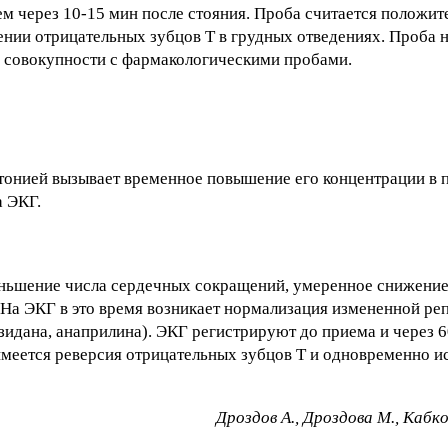
ем через 10-15 мин после стояния. Проба считается положит
нии отрицательных зубцов Т в грудных отведениях. Проба н
 в совокупности с фармакологическими пробами.
онией вызывает временное повышение его концентрации в п
 ЭКГ.
еньшение числа сердечных сокращений, умеренное снижение
 На ЭКГ в это время возникает нормализация измененной ре
идана, анаприлина). ЭКГ регистрируют до приема и через 6
меется реверсия отрицательных зубцов Т и одновременно и
Дpoздoв A., Дpoздoвa M., Kaбкoв