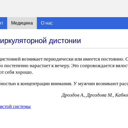
нт
Медицина
О нас
иркуляторной дистонии
истонией возникает периодически или имеется постоянно. 
бо постепенно нарастает к вечеру. Это сопровождается вяло
ют себя хорошо.
бностью к концентрации внимания. У мужчин возникают расс
Дpoздoв A., Дpoздoвa M., Kaбкoв
истой системы