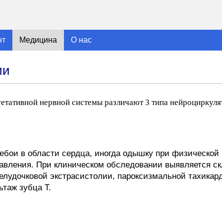
нт
Медицина
О нас
ии
гетативной нервной системы различают 3 типа нейроциркуля
бои в области сердца, иногда одышку при физической 
авления. При клиническом обследовании выявляется ск
лудочковой экстрасистолии, пароксизмальной тахикард
ьтаж зубца Т.