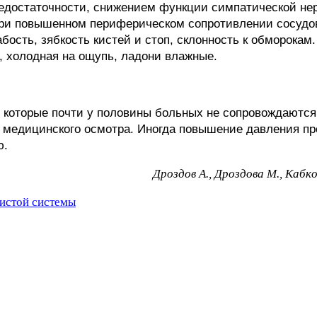
едостаточности, снижением функции симпатической не
при повышенном периферическом сопротивлении сосудо
сть, зябкость кистей и стоп, склонность к обморокам. 
, холодная на ощупь, ладони влажные.
 которые почти у половины больных не сопровождаютс
 медицинского осмотра. Иногда повышение давления пр
ю.
Дpoздoв A., Дpoздoвa M., Kaбкoв
истой системы