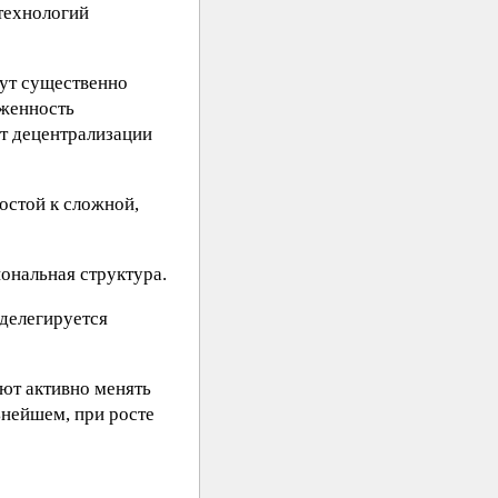
технологий
гут существенно
рженность
т децентрализации
остой к сложной,
ональная структура.
 делегируется
ают активно менять
ьнейшем, при росте