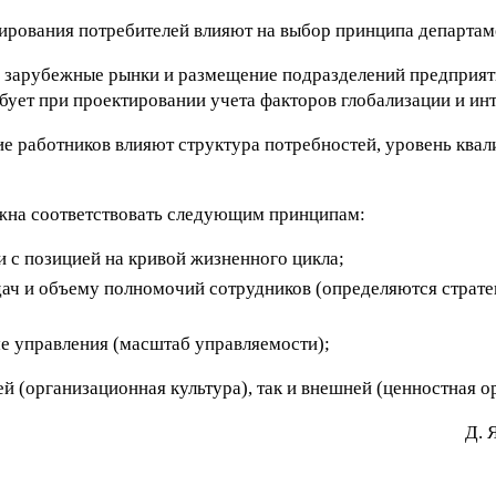
нтирования потребителей влияют на выбор принципа департам
а зарубежные рынки и размещение подразделений предприят
ебует при проектировании учета факторов глобализации и ин
ие работников влияют структура потребностей, уровень ква
лжна соответствовать следующим принципам:
и с позицией на кривой жизненного цикла;
ач и объему полномочий сотрудников (определяются стратег
ме управления (масштаб управляемости);
ей (организационная культура), так и внешней (ценностная о
Д. 