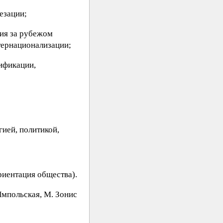
езации;
ия за рубежом
тернационализации;
лификации,
ией, политикой,
риентация общества).
Ямпoльcкaя, M. Зoниc