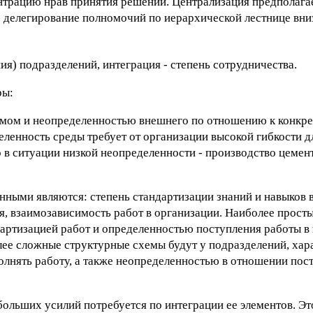
нтрацию нрав принятия решений. Централизация предполага
- делегирование полномочий по иерархической лестнице вни
я) подразделений, интеграция - степень сотрудничества.
ры:
измом и неопределенностью внешнего по отношению к конкр
ленность среды требует от организации высокой гибкости д
 ситуации низкой неопределенности - производство цемента
нными являются: степень стандартизации знаний и навыков 
я, взаимозависимость работ в организации. Наиболее просты
артизацией работ и определенностью поступления работы в
олее сложные структурные схемы будут у подразделений, х
олнять работу, а также неопределенностью в отношении пос
больших усилий потребуется по интеграции ее элементов. Эт