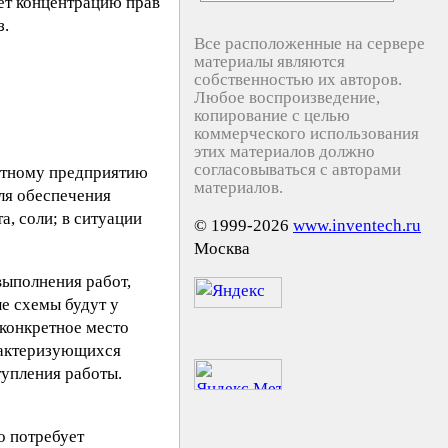
ет концентрацию прав
з.
Все расположенные на сервере
материалы являются
собственностью их авторов.
Любое воспроизведение,
копирование с целью
коммерческого использования
этих материалов должно
согласовываться с авторами
етному предприятию
материалов.
ля обеспечения
, соли; в ситуации
© 1999-2026
www.inventech.ru
Москва
выполнения работ,
е схемы будут у
 конкретное место
арактеризующихся
тупления работы.
о потребует