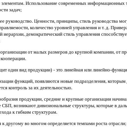
ым элементам. Использование современных информационных 
сти задач;
ее руководство. Ценности, принципы, стиль руководства мо
правляемости, количество уровней управления и т. д. Приве
й иерархии, демократический стиль управления способствуе
;
 организации от малых размеров до крупной компании, от пр
 кооперации.
дит один вид продукции) - это линейная или линейно-функци
изации функций, появляются новые подразделения, которым
ся контроль за их деятельностью.
нообразия продукции, средние и крупные организации начин
е СБП, возникают дивизиональные структуры, которые в дал
ехода к гибким структурам.
я к другому во многом определяется темпами роста отрасли;