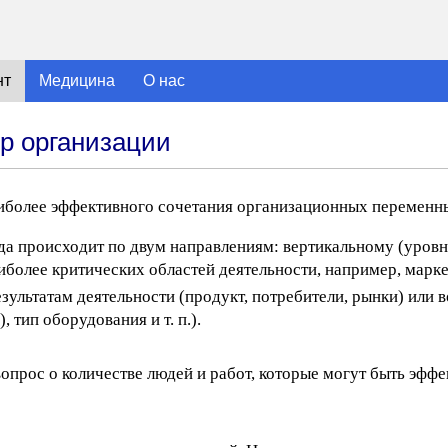
нт
Медицина
О нас
р организации
иболее эффективного сочетания организационных переменны
уда происходит по двум направлениям: вертикальному (уровн
олее критических областей деятельности, например, маркети
зультатам деятельности (продукт, потребители, рынки) или 
 тип оборудования и т. п.).
вопрос о количестве людей и работ, которые могут быть эфф