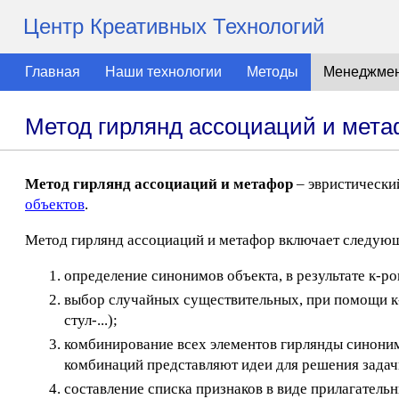
Центр Креативных Технологий
Главная
Наши технологии
Методы
Менеджме
Метод гирлянд ассоциаций и мет
Метод гирлянд ассоциаций и метафор
– эвристически
объектов
.
Метод гирлянд ассоциаций и метафор включает следую
определение синонимов объекта, в результате к-рог
выбор случайных существительных, при помощи к-
стул-...);
комбинирование всех элементов гирлянды синони
комбинаций представляют идеи для решения задачи (
составление списка признаков в виде прилагатель