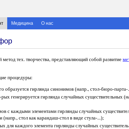
нт
Медицина
О нас
афор
й метод тех. творчества, представляющий собой развитие
ме
щие процедуры:
о образуется гирлянда синонимов (напр., стол-бюро-парта-..
рых генерируется гирлянда случайных существительных (на
мов с каждыми элементами гирлянды случайных существител
напр., стол как карандаш-стол в виде стула-...);
ных для каждого элемента гирлянды случайных существительн