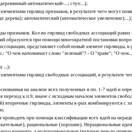
еревянный-автоматический-...; стул:...);
лементами гирлянд признаков, в результате чего могут появ
е дерева); автоматический (автоматическое увеличение);...)
ы признаков. Кол-во гирлянд свободных ассоциаций равно 
ций образуются при помощи многократной постановки вопро
е ассоциации, представляет собой новый элемент гирлянды, к
 "О чем напоминает слово "зеленый"? - О "траве"; "О чем... 
...);
элементами гирлянд свободных ассоциаций, в результате че
нованная на анализе всех полученных в пп. 1-7 идей и опр
я переход к п.9, иначе с исходным началом элементов своб
й) вторичные гирлянды, элементы к-рых комбинируются с э
и;
я проводить при помощи классификации всех идей на нерац
екательные), рациональные (хорошие). Нерациональные иде
ного варианта, а полурациональные (которые чем-то привле