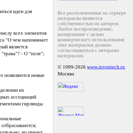
иться идеи для
Все расположенные на сервере
;
материалы являются
собственностью их авторов.
Любое воспроизведение,
числу всех элементов
копирование с целью
коммерческого использования
са "О чем напоминает
этих материалов должно
-рый является
согласовываться с авторами
"трава"? - О "поле";
материалов.
© 1999-2026
www.inventech.ru
Москва
го появляются новые
еделении их
одных ассоциаций
лементами гирлянды
иональные
и отбрасываются;
кательны, но имеют