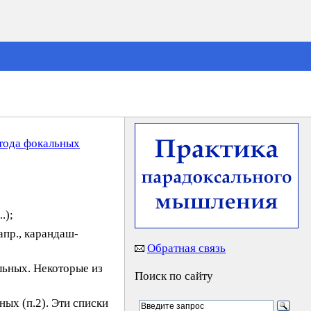
тода фокальных
.);
пр., карандаш-
Обратная связь
ьных. Некоторые из
Поиск по сайту
ых (п.2). Эти списки