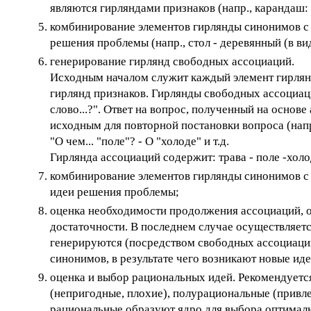
являются гирляндами признаков (напр., карандаш: д
комбинирование элементов гирлянды синонимов с э
решения проблемы (напр., стол - деревянный (в вид
генерирование гирлянд свободных ассоциаций.
Исходным началом служит каждый элемент гирлянд
гирлянд признаков. Гирлянды свободных ассоциа
слово...?". Ответ на вопрос, полученный на основ
исходным для повторной постановки вопроса (напр.:
"О чем... "поле"? - О "холоде" и т.д.
Гирлянда ассоциаций содержит: трава - поле -холод 
комбинирование элементов гирлянды синонимов с 
идеи решения проблемы;
оценка необходимости продолжения ассоциаций, ос
достаточности. В последнем случае осуществляетс
генерируются (посредством свободных ассоциаци
синонимов, в результате чего возникают новые иде
оценка и выбор рациональных идей. Рекомендуетс
(непригодные, плохие), полурациональные (привл
рациональные образуют ядро для выбора оптималь