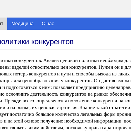
нт
Медицина
О нас
олитики конкурентов
итики конкурентов. Анализ ценовой политики необходим дл
цены изделий относительно цен конкурентов. Нужен он и для
овых потерь конкурентов и пути и способы выхода из таких
кторы для ценообразования у конкурентов. Он дает возмож
 и подготовиться к ним; позволяет предприятию целенаправ
но осложнить деятельность конкурентов на рынке; обеспечи
и. Прежде всего, определяются положение конкурента на ко
и и на рынке, их ценовая стратегия. Знание такой стратегии
вует достаточно большое количество легальных форм прони
ов и на этой основе получение необходимой информации, п
епятствовать таким действиям, поскольку права гарантирова