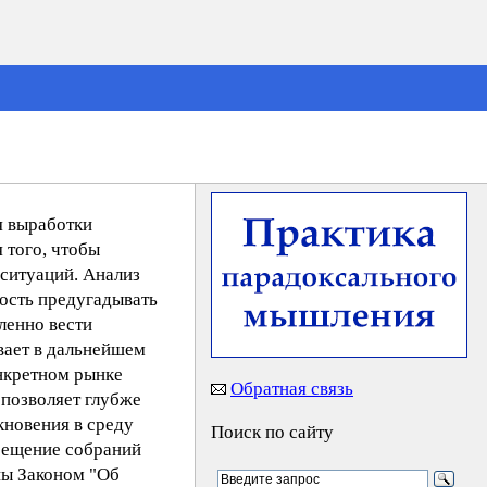
я выработки
 того, чтобы
 ситуаций. Анализ
ность предугадывать
ленно вести
вает в дальнейшем
нкретном рынке
Обратная связь
 позволяет глубже
кновения в среду
Поиск по сайту
осещение собраний
ны Законом "Об