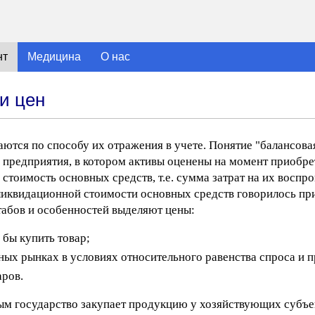
нт
Медицина
О нас
и цен
ются по способу их отражения в учете. Понятие "балансова
 предприятия, в котором активы оценены на момент приобре
стоимость основных средств, т.е. сумма затрат на их воспро
 ликвидационной стоимости основных средств говорилось пр
табов и особенностей выделяют цены:
 бы купить товар;
ных рынках в условиях относительного равенства спроса и 
аров.
ым государство закупает продукцию у хозяйствующих субъе