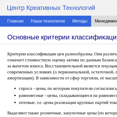
Центр Креативных Технологий
Главная
Наши технологии
Методы
Менеджме
Основные критерии классификаци
Критерии классификации цен разнообразны. Они различа
означает стоимостную оценку актива по данным баланса
за вычетом износа. Восстановительной является текущая 
современных условиях (о первоначальной, остаточной,
амортизации). В зависимости от сфер торговли, ее масш
спроса - цены, по которым покупатели согласились
равновесные - цены, складывающиеся на равновес
оптовые, т.е. цены реализации крупных партий тов
Выделяют также розничные, закупочные цены (по котор