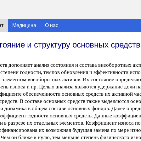
нт
Медицина
О нас
ояние и структуру основных средств
ств дополняет анализ состояния и состава внеоборотных акт
 степени годности, темпов обновления и эффективности исп
 элементом внеоборотных активов. Их состояние определяют
вень износа и пр. Целью анализа являются удержание доли п
эффициенте обеспеченности основных средств их активной ч
средств. В составе основных средств также выделяются осн
и динамика в общем составе основных фондов. Далее опред
коэффициент годности основных средств. Данные коэффицие
 и в разрезе их отдельных элементов. Коэффициент износа по
профинансирована их возможная будущая замена по мере изно
. Чем он ближе к нулю, тем меньше степень физического изн