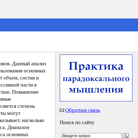
ивов. Данный анализ
ользования основных
 объем, состав и
ассивной части в
астью. Повышение
овные
еляется степень
Обратная связь
нты могут
казывает, насколько
Поиск по сайту
са. Диапазон
оса основных