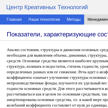
Центр Креативных Технологий
Главная
Наши технологии
Методы
Менеджме
Показатели, характеризующие сост
Анализ состояния, структуры и движения основных сред
необходим для выявления объема, динамики, структуры,
средств. Основные средства являются наиболее крупным
структура, излишек и недостаток, степень годности, уро
определенных рамках или ее снижение. Речь идет о ко
коэффициента означает улучшение структуры основных 
непроизводственные фонды, изучаются их удельный вес 
годности основных средств. Для этого рассчитывается 
рассчитываться как в целом по основным средствам, так
амортизированы основные средства, т.е. в какой мере 
колебаний коэффициента составляет от нуля до единицы