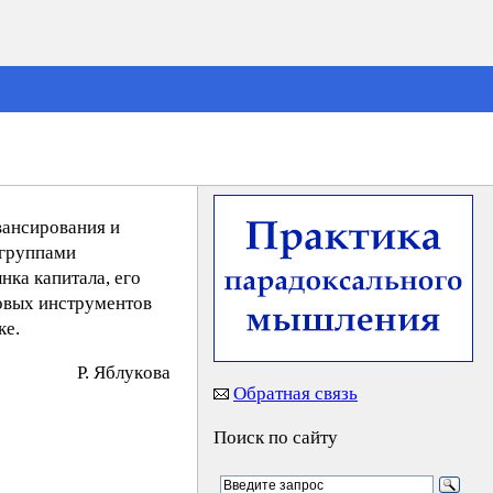
вансирования и
 группами
нка капитала, его
совых инструментов
ке.
P. Яблyкoвa
Обратная связь
Поиск по сайту