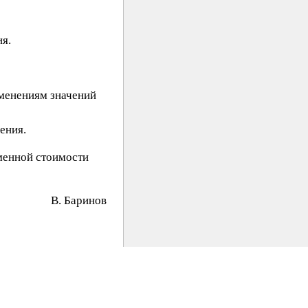
я.
зменениям значений
ения.
менной стоимости
B. Бapинoв