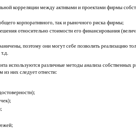
ельной корреляции между активами и проектами фирмы собс
общего корпоративного, так и рыночного риска фирмы;
решения относительно стоимости его финансирования (вели
ничены, поэтому они могут себе позволить реализацию тол
т.д.
ента используются различные методы анализа собственных р
 из них следует отнести:
достоверности);
чек);
;
тежей;