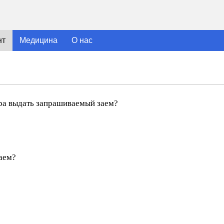
нт
Медицина
О нас
ра выдать запрашиваемый заем?
аем?