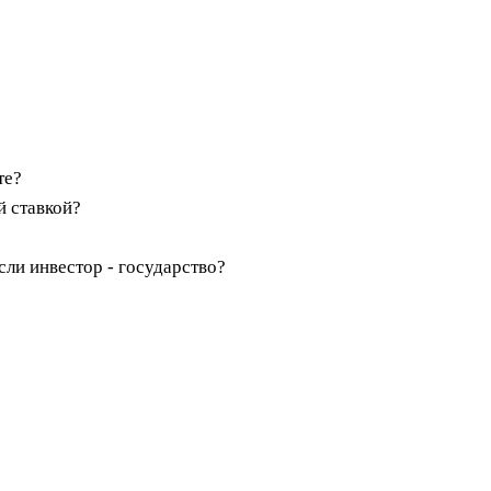
те?
й ставкой?
сли инвестор - государство?