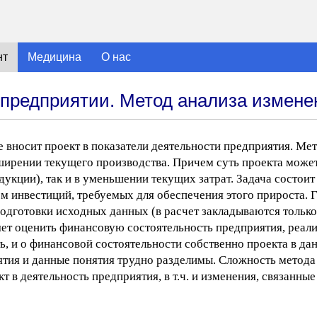
нт
Медицина
О нас
предприятии. Метод анализа измене
 вносит проект в показатели деятельности предприятия. Ме
ширении текущего производства. Причем суть проекта может
укции), так и в уменьшении текущих затрат. Задача состоит 
м инвестиций, требуемых для обеспечения этого прироста. 
подготовки исходных данных (в расчет закладываются тольк
ляет оценить финансовую состоятельность предприятия, реал
ь, и о финансовой состоятельности собственно проекта в да
ятия и данные понятия трудно разделимы. Сложность метода 
т в деятельность предприятия, в т.ч. и изменения, связанны