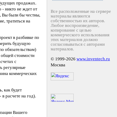
 будущих продажах.
 - никто не ждет от
Все расположенные на сервере
, Вы были бы честны,
материалы являются
собственностью их авторов.
е, тратиться на
Любое воспроизведение,
копирование с целью
коммерческого использования
проект в разбивке по
этих материалов должно
оверить будущую
согласовываться с авторами
материалов.
по обязательствам)
я общей стоимости
© 1999-2026
www.inventech.ru
счетах с
Москва
ть регулярные
ичина коммерческих
ь, как будет
 в расчете на год).
лизации Вашего