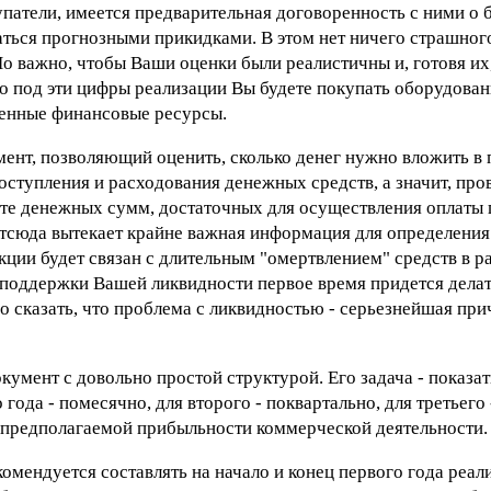
патели, имеется предварительная договоренность с ними о
аться прогнозными прикидками. В этом нет ничего страшного
 Но важно, чтобы Ваши оценки были реалистичны и, готовя их
о под эти цифры реализации Вы будете покупать оборудовани
венные финансовые ресурсы.
мент, позволяющий оценить, сколько денег нужно вложить в 
поступления и расходования денежных средств, а значит, пр
чете денежных сумм, достаточных для осуществления оплаты 
Отсюда вытекает крайне важная информация для определени
ции будет связан с длительным "омертвлением" средств в ра
ля поддержки Вашей ликвидности первое время придется дела
 сказать, что проблема с ликвидностью - серьезнейшая пр
окумент с довольно простой структурой. Его задача - показат
да - помесячно, для второго - поквартально, для третьего -
о предполагаемой прибыльности коммерческой деятельности.
омендуется составлять на начало и конец первого года реа