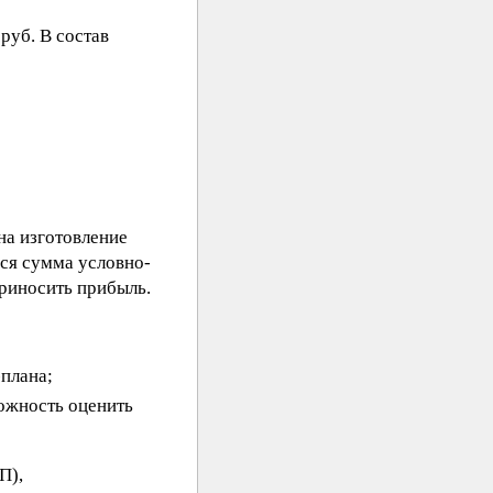
руб. В состав
на изготовление
вся сумма условно-
приносить прибыль.
-плана;
можность оценить
П),